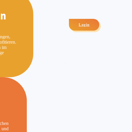
en
Login
ungen,
fitieren.
n im
ige
schen
n und