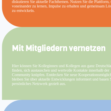
diskutieren Sie aktuelle Fachthemen. Nutzen Sie die Plattform,
voneinander zu lernen, Impulse zu erhalten und gemeinsam L
zu entwickeln.
Mit Mitgliedern vernetzen
Hier können Sie Kolleginnen und Kollegen aus ganz Deutschl
finden, sich austauschen und wertvolle Kontakte innerhalb der
Community knüpfen. Entdecken Sie neue Kooperationsmöglich
bleiben Sie über aktuelle Entwicklungen informiert und bauen S
persönliches Netzwerk gezielt aus.