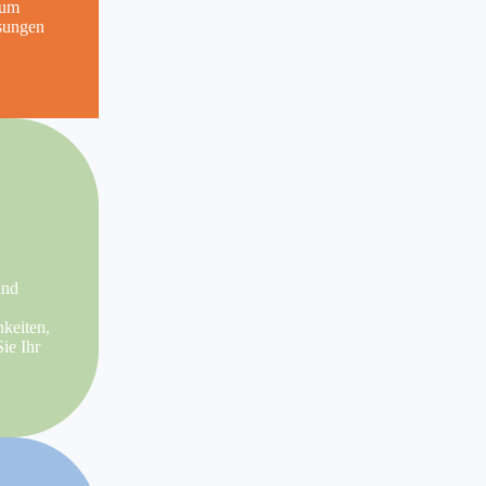
 um
ösungen
and
keiten,
ie Ihr